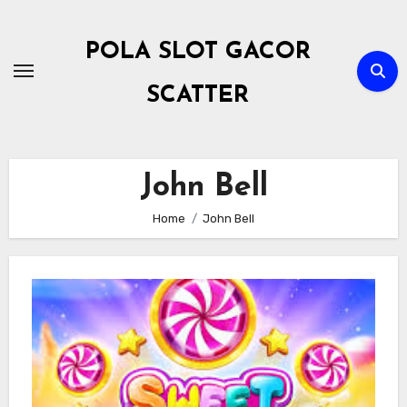
Skip
to
POLA SLOT GACOR
content
SCATTER
John Bell
Home
John Bell