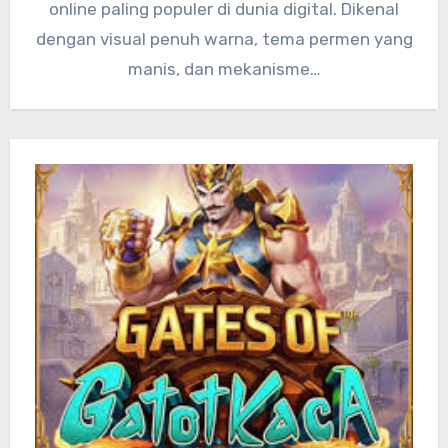
online paling populer di dunia digital. Dikenal
dengan visual penuh warna, tema permen yang
manis, dan mekanisme…