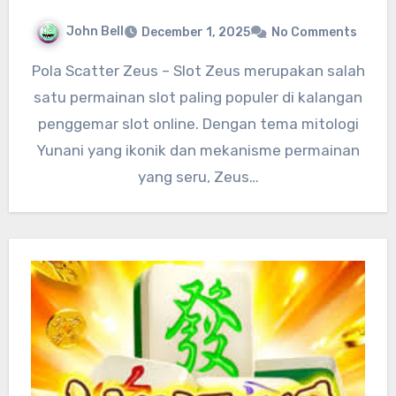
John Bell
December 1, 2025
No Comments
Pola Scatter Zeus – Slot Zeus merupakan salah
satu permainan slot paling populer di kalangan
penggemar slot online. Dengan tema mitologi
Yunani yang ikonik dan mekanisme permainan
yang seru, Zeus…