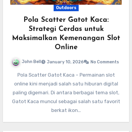
Outdoors
Pola Scatter Gatot Kaca:
Strategi Cerdas untuk
Maksimalkan Kemenangan Slot
Online
John Bell
January 10, 2026
No Comments
Pola Scatter Gatot Kaca – Permainan slot
online kini menjadi salah satu hiburan digital
paling digemari. Di antara berbagai tema slot,
Gatot Kaca muncul sebagai salah satu favorit
berkat ikon…