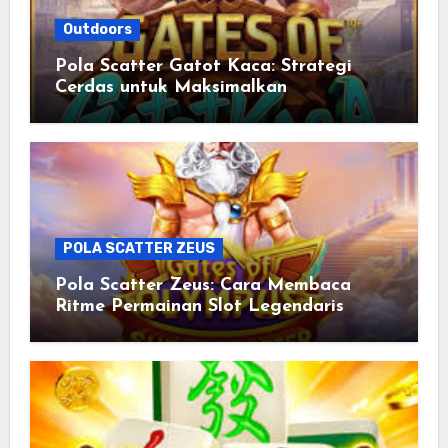
Outdoors
Pola Scatter Gatot Kaca: Strategi
Cerdas untuk Maksimalkan
Kemenangan Slot Online
POLA SCATTER ZEUS
Pola Scatter Zeus: Cara Membaca
Ritme Permainan Slot Legendaris